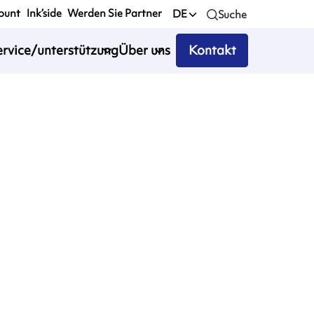
ount
Ink’side
Werden Sie Partner
DE
Suche
ervice/unterstützung
Über uns
Kontakt