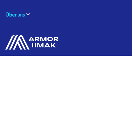
Über uns
ARMOR GmbH
Kontaktiere uns
Hessenring 113
D-61348 BAD HOMBURG
​GERMANY
Ink'side
+49 (0)61 72 66 45 35
Mein Konto
DE