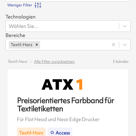
Weniger Filter
Technologien
Wählen Sie...
Bereiche
Textil-Harz
Textil-Harz
Alle Filter zurücksetzen
3
bänder
Preisorientiertes Farbband für
Textiletiketten
Für Flat Head und Near Edge Drucker
Textil-Harz
Access