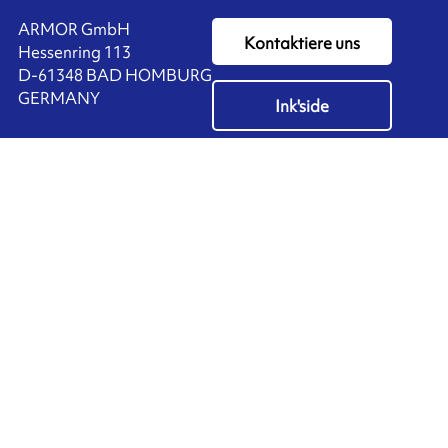
ARMOR GmbH
Kontaktiere uns
Hessenring 113
D-61348 BAD HOMBURG
​GERMANY
Ink'side
+49 (0)61 72 66 45 35
Mein Konto
DE
Cookies verwalten
ARMOR-IIMAK copyright ©
2026
Personenbezogene Daten