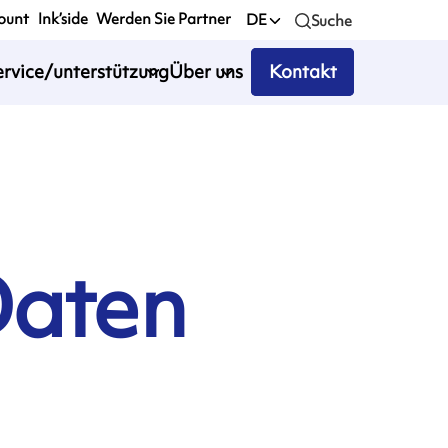
ount
Ink’side
Werden Sie Partner
DE
Suche
ervice/unterstützung
Über uns
Kontakt
Daten