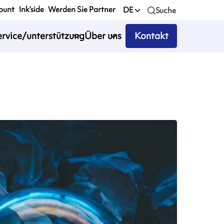
ount
Ink’side
Werden Sie Partner
DE
Suche
ervice/unterstützung
Über uns
Kontakt