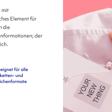
 mit
ches Element für
m die
Informationen; der
ich.
eignet für alle
iketten- und
ichenformate