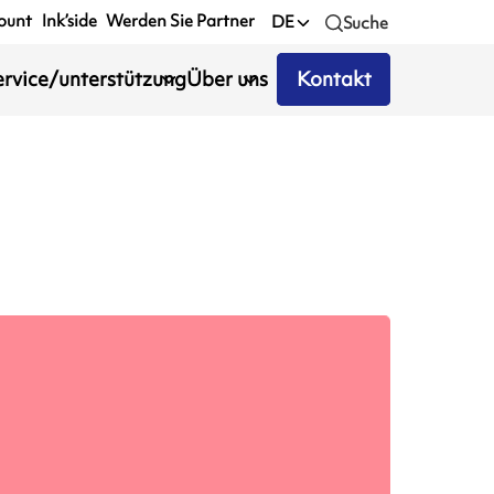
ount
Ink’side
Werden Sie Partner
DE
Suche
ervice/unterstützung
Über uns
Kontakt